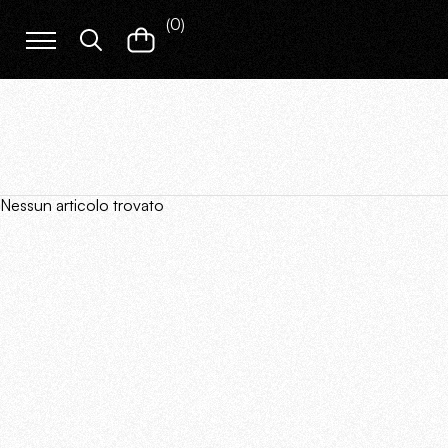
(
0
)
Nessun articolo trovato