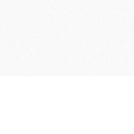
MAGOG è un gruppo editoriale
quotidiani, pubblica libri, o