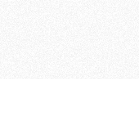
 che riunisce cinque testate giornalistiche, che oltr
rganizza eventi di vario genere, smuove le coscienze, s