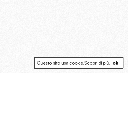
Questo sito usa cookie.
Scopri di più
.
ok
e a produrre contenuti esclusivi e inediti
posta le masse, spariglia le idee.