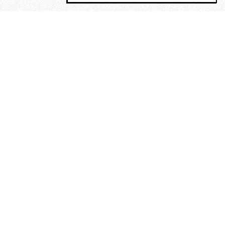
MAGOG è un gruppo editoriale che
riunisce cinque testate giornalistiche, che
oltre a produrre contenuti esclusivi e
inediti quotidiani, pubblica libri, organizza
eventi di vario genere, smuove le
coscienze, sposta le masse, spariglia le
idee.
“Un artista deve essere
reazionario”: Evelyn Waugh, lo
scrittore contro tutti