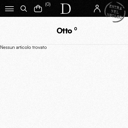
(
0
)
Otto
0
Nessun articolo trovato