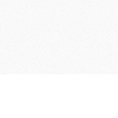
MAGOG è un gruppo editoriale
quotidiani, pubblica libri, o