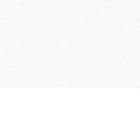
 che riunisce cinque testate giornalistiche, che oltr
rganizza eventi di vario genere, smuove le coscienze, s