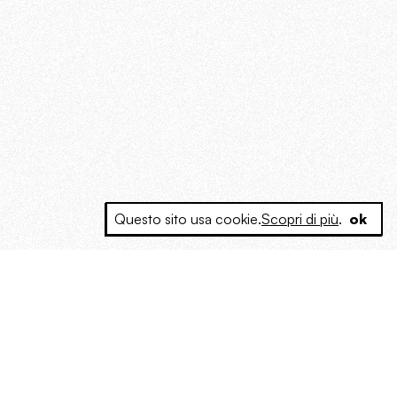
Questo sito usa cookie.
Scopri di più
.
ok
e a produrre contenuti esclusivi e inediti
posta le masse, spariglia le idee.