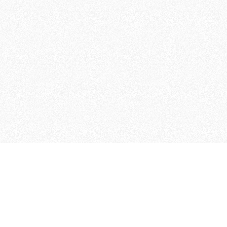
MAGOG è un gruppo editoriale
quotidiani, pubblica libri, o