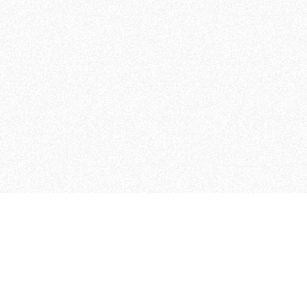
 che riunisce cinque testate giornalistiche, che oltr
rganizza eventi di vario genere, smuove le coscienze, s