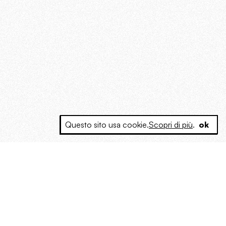
Questo sito usa cookie.
Scopri di più
.
ok
e a produrre contenuti esclusivi e inediti
posta le masse, spariglia le idee.