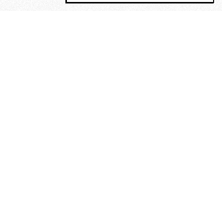
MAGOG è un gruppo editoriale che
riunisce cinque testate giornalistiche, che
oltre a produrre contenuti esclusivi e
inediti quotidiani, pubblica libri, organizza
eventi di vario genere, smuove le
coscienze, sposta le masse, spariglia le
idee.
Era lui?