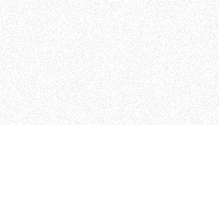
MAGOG è un gruppo editoriale
quotidiani, pubblica libri, o