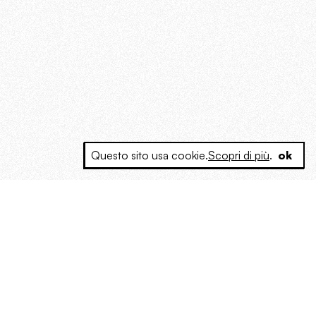
Questo sito usa cookie.
Scopri di più
.
ok
e a produrre contenuti esclusivi e inediti
posta le masse, spariglia le idee.