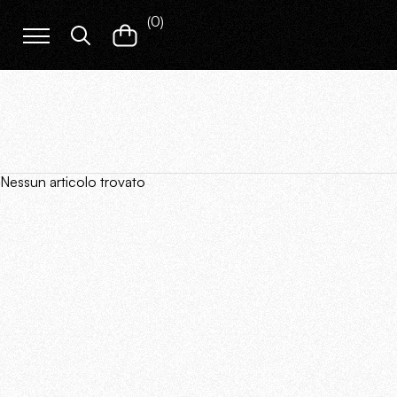
(
0
)
Nessun articolo trovato