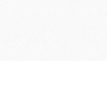
 che riunisce cinque testate giornalistiche, che oltr
rganizza eventi di vario genere, smuove le coscienze, s