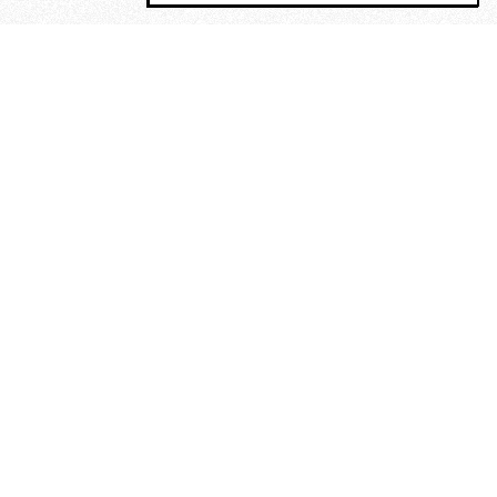
MAGOG è un gruppo editoriale che
riunisce cinque testate giornalistiche, che
oltre a produrre contenuti esclusivi e
inediti quotidiani, pubblica libri, organizza
eventi di vario genere, smuove le
coscienze, sposta le masse, spariglia le
idee.
“Vide uomini che divoravano
altri uomini” – o della ricerca
dell’armonia