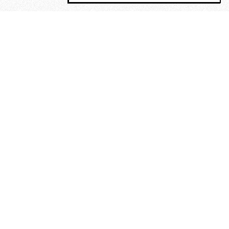
MAGOG è un gruppo editoriale che
riunisce cinque testate giornalistiche, che
oltre a produrre contenuti esclusivi e
inediti quotidiani, pubblica libri, organizza
eventi di vario genere, smuove le
coscienze, sposta le masse, spariglia le
idee.
“Scrivere è dare un senso al
soffrire”. Alchimia di Alejandra
Pizarnik