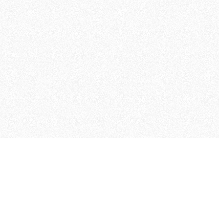
MAGOG è un gruppo editoriale
quotidiani, pubblica libri, o