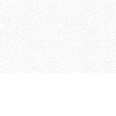
 che riunisce cinque testate giornalistiche, che oltr
rganizza eventi di vario genere, smuove le coscienze, s