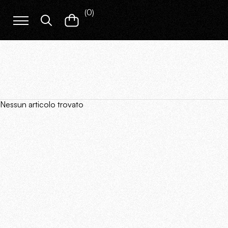
(
0
)
Nessun articolo trovato