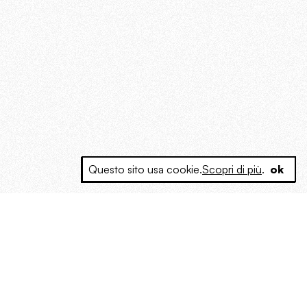
Questo sito usa cookie.
Scopri di più
.
ok
e a produrre contenuti esclusivi e inediti
posta le masse, spariglia le idee.