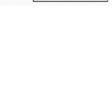
MAGOG è un gruppo editoriale che
riunisce cinque testate giornalistiche, che
oltre a produrre contenuti esclusivi e
inediti quotidiani, pubblica libri, organizza
eventi di vario genere, smuove le
coscienze, sposta le masse, spariglia le
idee.
“Un artista deve essere
reazionario”: Evelyn Waugh, lo
scrittore contro tutti