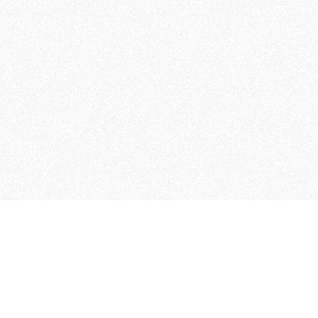
MAGOG è un gruppo editoriale
quotidiani, pubblica libri, o