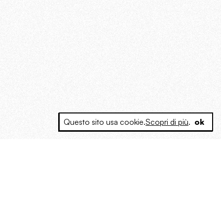
Questo sito usa cookie.
Scopri di più
.
ok
e a produrre contenuti esclusivi e inediti
posta le masse, spariglia le idee.