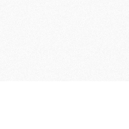
 che riunisce cinque testate giornalistiche, che oltr
rganizza eventi di vario genere, smuove le coscienze, s