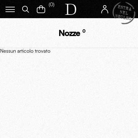
(
0
)
Nozze
0
Nessun articolo trovato