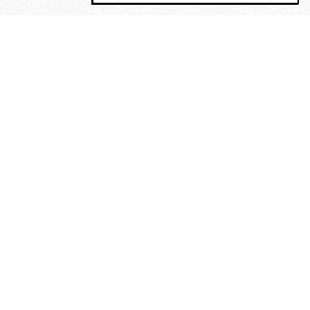
MAGOG è un gruppo editoriale che
riunisce cinque testate giornalistiche, che
oltre a produrre contenuti esclusivi e
inediti quotidiani, pubblica libri, organizza
eventi di vario genere, smuove le
coscienze, sposta le masse, spariglia le
idee.
“Scrivere è dare un senso al
soffrire”. Alchimia di Alejandra
Pizarnik