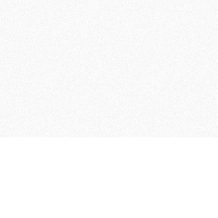
 che riunisce cinque testate giornalistiche, che oltr
rganizza eventi di vario genere, smuove le coscienze, s