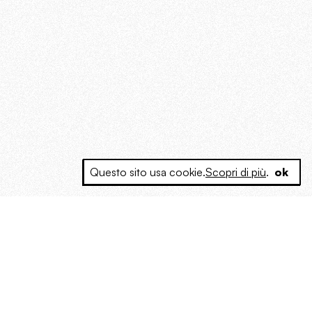
Questo sito usa cookie.
Scopri di più
.
ok
e a produrre contenuti esclusivi e inediti
posta le masse, spariglia le idee.