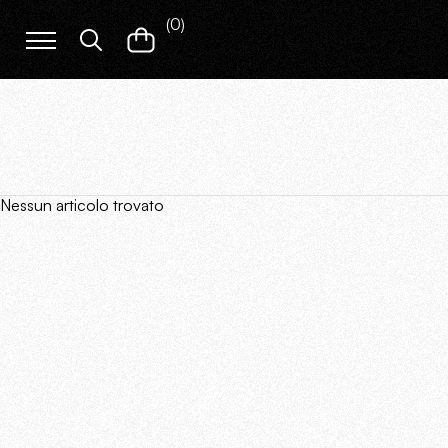
(
0
)
Nessun articolo trovato