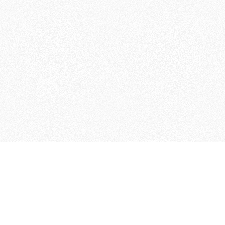
MAGOG è un gruppo editoriale
quotidiani, pubblica libri, o