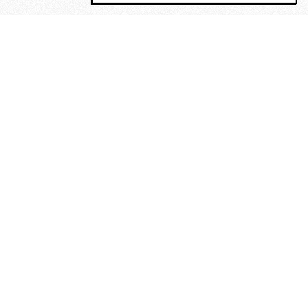
MAGOG è un gruppo editoriale che
riunisce cinque testate giornalistiche, che
oltre a produrre contenuti esclusivi e
inediti quotidiani, pubblica libri, organizza
eventi di vario genere, smuove le
coscienze, sposta le masse, spariglia le
idee.
Era lui?