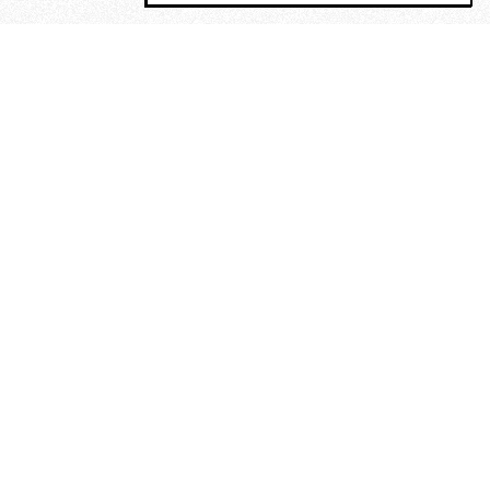
MAGOG è un gruppo editoriale che
riunisce cinque testate giornalistiche, che
oltre a produrre contenuti esclusivi e
inediti quotidiani, pubblica libri, organizza
eventi di vario genere, smuove le
coscienze, sposta le masse, spariglia le
idee.
“Un artista deve essere
reazionario”: Evelyn Waugh, lo
scrittore contro tutti