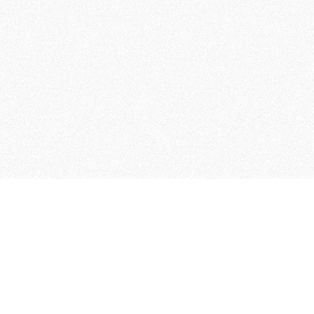
 che riunisce cinque testate giornalistiche, che oltr
rganizza eventi di vario genere, smuove le coscienze, s