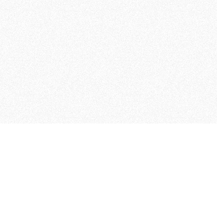
MAGOG è un gruppo editoriale
quotidiani, pubblica libri, o