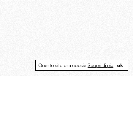
Questo sito usa cookie.
Scopri di più
.
ok
e a produrre contenuti esclusivi e inediti
posta le masse, spariglia le idee.