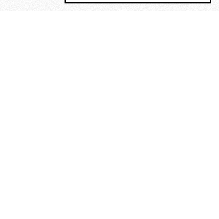
MAGOG è un gruppo editoriale che
riunisce cinque testate giornalistiche, che
oltre a produrre contenuti esclusivi e
inediti quotidiani, pubblica libri, organizza
eventi di vario genere, smuove le
coscienze, sposta le masse, spariglia le
idee.
“Un artista deve essere
reazionario”: Evelyn Waugh, lo
scrittore contro tutti