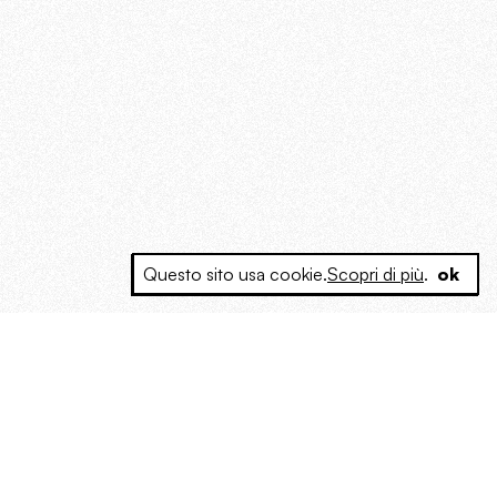
Questo sito usa cookie.
Scopri di più
.
ok
e a produrre contenuti esclusivi e inediti
posta le masse, spariglia le idee.