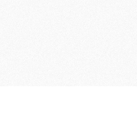
 che riunisce cinque testate giornalistiche, che oltr
rganizza eventi di vario genere, smuove le coscienze, s