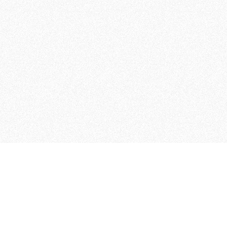
MAGOG è un gruppo editoriale
quotidiani, pubblica libri, o