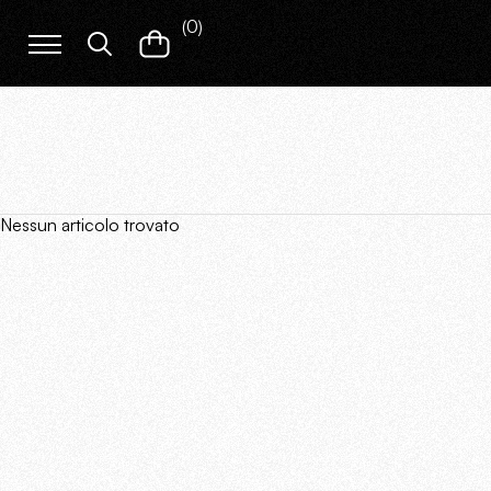
(
0
)
Nessun articolo trovato