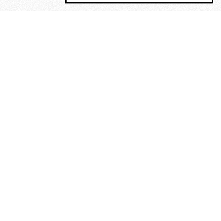
MAGOG è un gruppo editoriale che
riunisce cinque testate giornalistiche, che
oltre a produrre contenuti esclusivi e
inediti quotidiani, pubblica libri, organizza
eventi di vario genere, smuove le
coscienze, sposta le masse, spariglia le
idee.
“Vide uomini che divoravano
altri uomini” – o della ricerca
dell’armonia