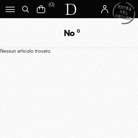
(
0
)
No
0
Nessun articolo trovato