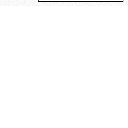
MAGOG è un gruppo editoriale che
riunisce cinque testate giornalistiche, che
oltre a produrre contenuti esclusivi e
inediti quotidiani, pubblica libri, organizza
eventi di vario genere, smuove le
coscienze, sposta le masse, spariglia le
idee.
“Scrivere è dare un senso al
soffrire”. Alchimia di Alejandra
Pizarnik