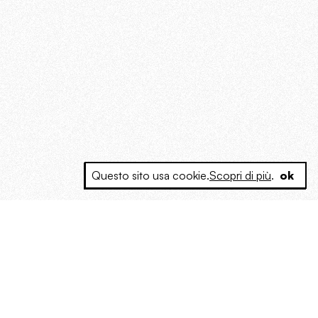
Questo sito usa cookie.
Scopri di più
.
ok
e a produrre contenuti esclusivi e inediti
posta le masse, spariglia le idee.