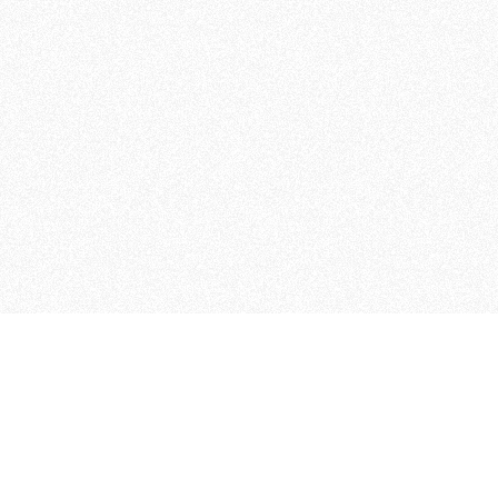
MAGOG è un gruppo editoriale
quotidiani, pubblica libri, o