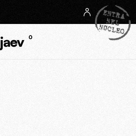
jaev
0