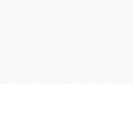
 che riunisce cinque testate giornalistiche, che oltr
rganizza eventi di vario genere, smuove le coscienze, s