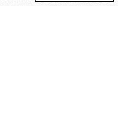
MAGOG è un gruppo editoriale che
riunisce cinque testate giornalistiche, che
oltre a produrre contenuti esclusivi e
inediti quotidiani, pubblica libri, organizza
eventi di vario genere, smuove le
coscienze, sposta le masse, spariglia le
idee.
“Scrivere è dare un senso al
soffrire”. Alchimia di Alejandra
Pizarnik