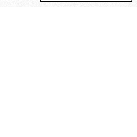
MAGOG è un gruppo editoriale che
riunisce cinque testate giornalistiche, che
oltre a produrre contenuti esclusivi e
inediti quotidiani, pubblica libri, organizza
eventi di vario genere, smuove le
coscienze, sposta le masse, spariglia le
idee.
“Un artista deve essere
reazionario”: Evelyn Waugh, lo
scrittore contro tutti