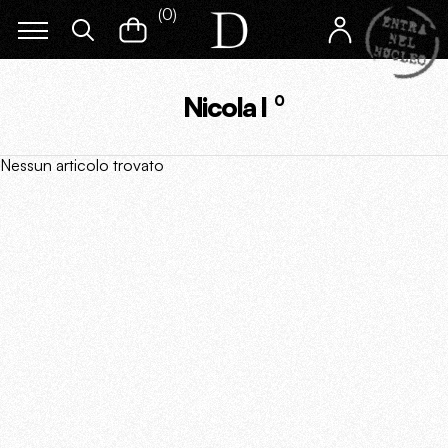
(
0
)
Nicola I
0
Nessun articolo trovato