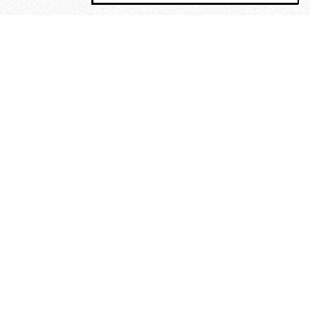
MAGOG è un gruppo editoriale che
riunisce cinque testate giornalistiche, che
oltre a produrre contenuti esclusivi e
inediti quotidiani, pubblica libri, organizza
eventi di vario genere, smuove le
coscienze, sposta le masse, spariglia le
idee.
“Nella mollica delle stelle”. Le
poesie di Maurice Chappaz, un
Rimbaud perduto in Tibet