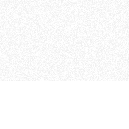
MAGOG è un gruppo editoriale
quotidiani, pubblica libri, o