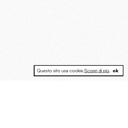
Questo sito usa cookie.
Scopri di più
.
ok
e a produrre contenuti esclusivi e inediti
posta le masse, spariglia le idee.