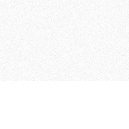
 che riunisce cinque testate giornalistiche, che oltr
rganizza eventi di vario genere, smuove le coscienze, s