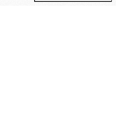
MAGOG è un gruppo editoriale che
riunisce cinque testate giornalistiche, che
oltre a produrre contenuti esclusivi e
inediti quotidiani, pubblica libri, organizza
eventi di vario genere, smuove le
coscienze, sposta le masse, spariglia le
idee.
Era lui?