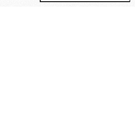
MAGOG è un gruppo editoriale che
riunisce cinque testate giornalistiche, che
oltre a produrre contenuti esclusivi e
inediti quotidiani, pubblica libri, organizza
eventi di vario genere, smuove le
coscienze, sposta le masse, spariglia le
idee.
“Scrivere è dare un senso al
soffrire”. Alchimia di Alejandra
Pizarnik