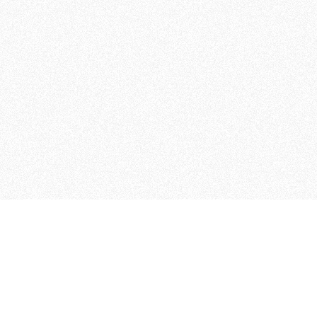
MAGOG è un gruppo editoriale
quotidiani, pubblica libri, o