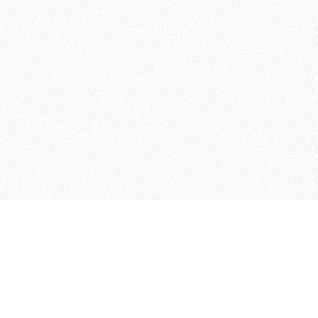
 che riunisce cinque testate giornalistiche, che oltr
rganizza eventi di vario genere, smuove le coscienze, s