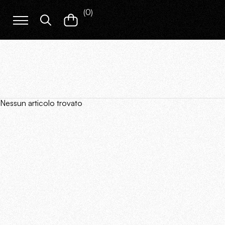
(
0
)
Nessun articolo trovato