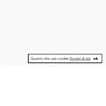
Questo sito usa cookie.
Scopri di più
.
ok
e a produrre contenuti esclusivi e inediti
posta le masse, spariglia le idee.