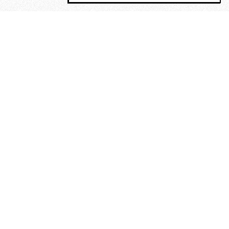
MAGOG è un gruppo editoriale che
riunisce cinque testate giornalistiche, che
oltre a produrre contenuti esclusivi e
inediti quotidiani, pubblica libri, organizza
eventi di vario genere, smuove le
coscienze, sposta le masse, spariglia le
idee.
“Un artista deve essere
reazionario”: Evelyn Waugh, lo
scrittore contro tutti