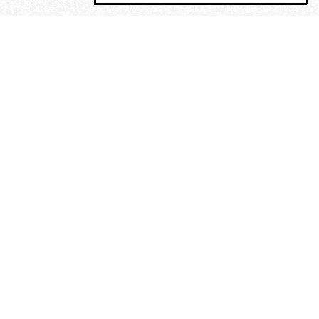
MAGOG è un gruppo editoriale che
riunisce cinque testate giornalistiche, che
oltre a produrre contenuti esclusivi e
inediti quotidiani, pubblica libri, organizza
eventi di vario genere, smuove le
coscienze, sposta le masse, spariglia le
idee.
“Nella mollica delle stelle”. Le
poesie di Maurice Chappaz, un
Rimbaud perduto in Tibet