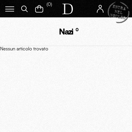
(
0
)
Nazi
0
Nessun articolo trovato