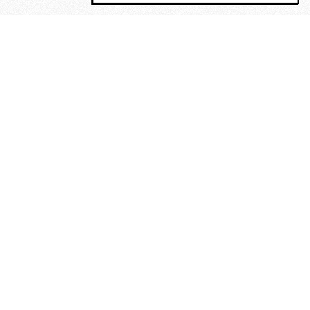
MAGOG è un gruppo editoriale che
riunisce cinque testate giornalistiche, che
oltre a produrre contenuti esclusivi e
inediti quotidiani, pubblica libri, organizza
eventi di vario genere, smuove le
coscienze, sposta le masse, spariglia le
idee.
“Vide uomini che divoravano
altri uomini” – o della ricerca
dell’armonia