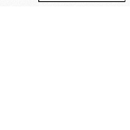
MAGOG è un gruppo editoriale che
riunisce cinque testate giornalistiche, che
oltre a produrre contenuti esclusivi e
inediti quotidiani, pubblica libri, organizza
eventi di vario genere, smuove le
coscienze, sposta le masse, spariglia le
idee.
“Vide uomini che divoravano
altri uomini” – o della ricerca
dell’armonia