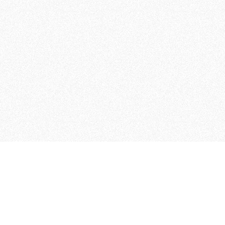
 che riunisce cinque testate giornalistiche, che oltr
rganizza eventi di vario genere, smuove le coscienze, s