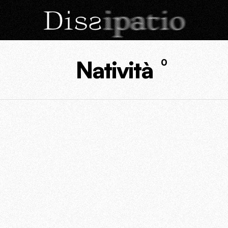
Natività
0