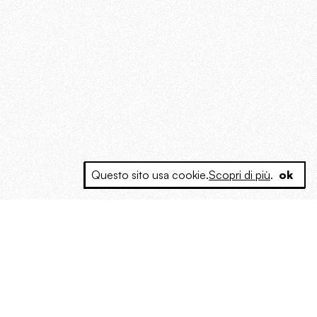
Questo sito usa cookie.
Scopri di più
.
ok
e a produrre contenuti esclusivi e inediti
posta le masse, spariglia le idee.