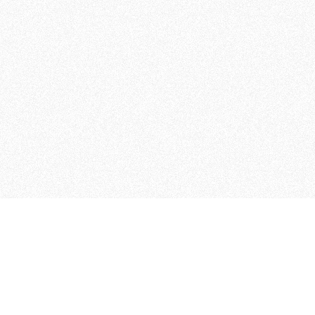
MAGOG è un gruppo editoriale
quotidiani, pubblica libri, o