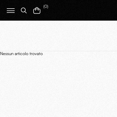
(
0
)
Nessun articolo trovato