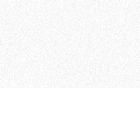
 che riunisce cinque testate giornalistiche, che oltr
rganizza eventi di vario genere, smuove le coscienze, s