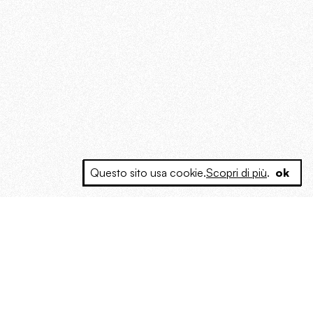
Questo sito usa cookie.
Scopri di più
.
ok
e a produrre contenuti esclusivi e inediti
posta le masse, spariglia le idee.