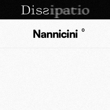
Nannicini
0