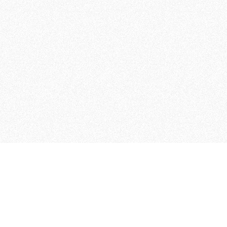
MAGOG è un gruppo editoriale
quotidiani, pubblica libri, o