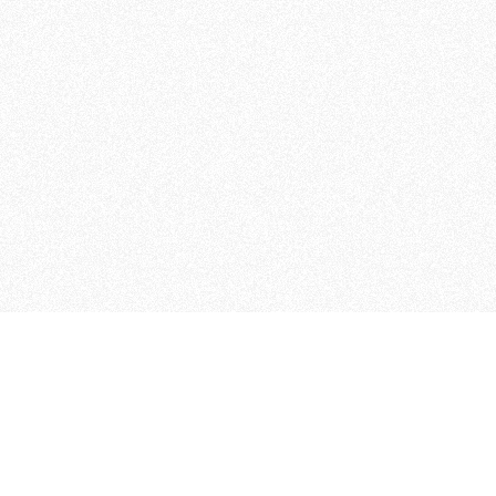
 che riunisce cinque testate giornalistiche, che oltr
rganizza eventi di vario genere, smuove le coscienze, s