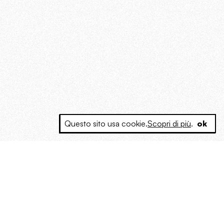
Questo sito usa cookie.
Scopri di più
.
ok
e a produrre contenuti esclusivi e inediti
posta le masse, spariglia le idee.