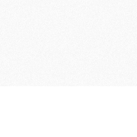
MAGOG è un gruppo editoriale
quotidiani, pubblica libri, o