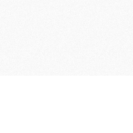
MAGOG è un gruppo editoriale
quotidiani, pubblica libri, o