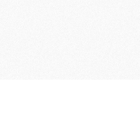
 che riunisce cinque testate giornalistiche, che oltr
rganizza eventi di vario genere, smuove le coscienze, s