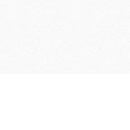
 che riunisce cinque testate giornalistiche, che oltr
rganizza eventi di vario genere, smuove le coscienze, s