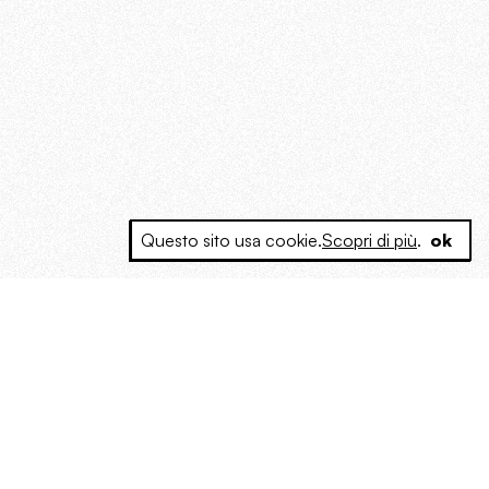
Questo sito usa cookie.
Scopri di più
.
ok
e a produrre contenuti esclusivi e inediti
posta le masse, spariglia le idee.