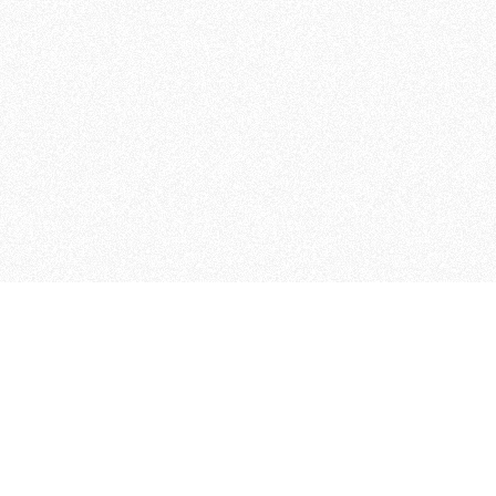
MAGOG è un gruppo editoriale
quotidiani, pubblica libri, o