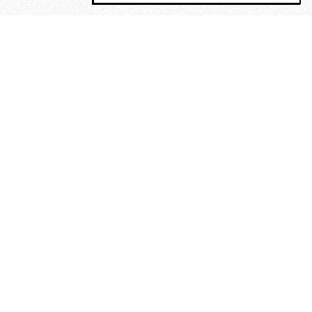
MAGOG è un gruppo editoriale che
riunisce cinque testate giornalistiche, che
oltre a produrre contenuti esclusivi e
inediti quotidiani, pubblica libri, organizza
eventi di vario genere, smuove le
coscienze, sposta le masse, spariglia le
idee.
“Scrivere è dare un senso al
soffrire”. Alchimia di Alejandra
Pizarnik