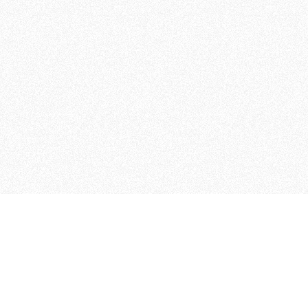
MAGOG è un gruppo editoriale
quotidiani, pubblica libri, o