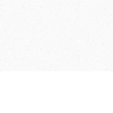
 che riunisce cinque testate giornalistiche, che oltr
rganizza eventi di vario genere, smuove le coscienze, s