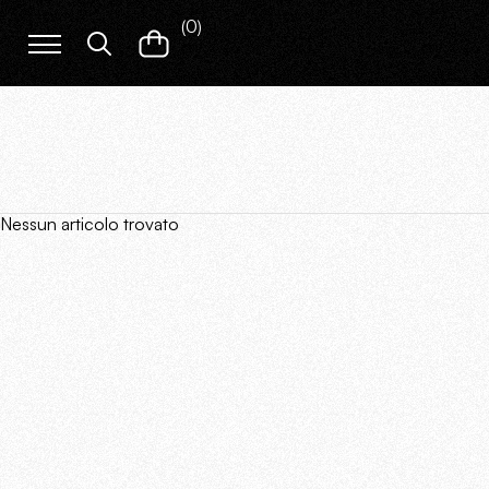
(
0
)
Nessun articolo trovato