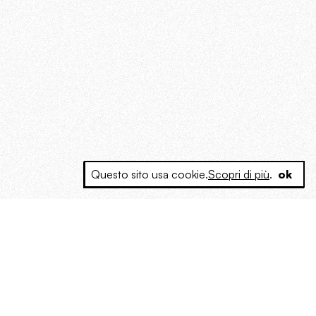
Questo sito usa cookie.
Scopri di più
.
ok
e a produrre contenuti esclusivi e inediti
posta le masse, spariglia le idee.