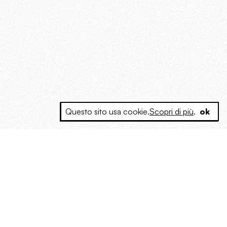
Questo sito usa cookie.
Scopri di più
.
ok
e a produrre contenuti esclusivi e inediti
posta le masse, spariglia le idee.