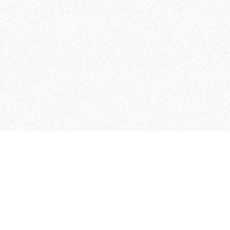
MAGOG è un gruppo editoriale
quotidiani, pubblica libri, o