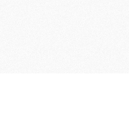
 che riunisce cinque testate giornalistiche, che oltr
rganizza eventi di vario genere, smuove le coscienze, s