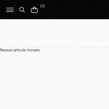
(
0
)
Nessun articolo trovato