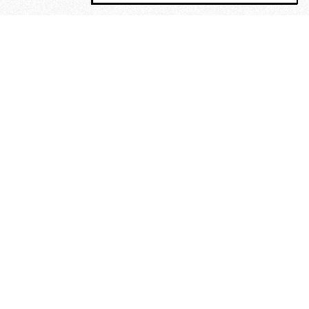
MAGOG è un gruppo editoriale che
riunisce cinque testate giornalistiche, che
oltre a produrre contenuti esclusivi e
inediti quotidiani, pubblica libri, organizza
eventi di vario genere, smuove le
coscienze, sposta le masse, spariglia le
idee.
Era lui?