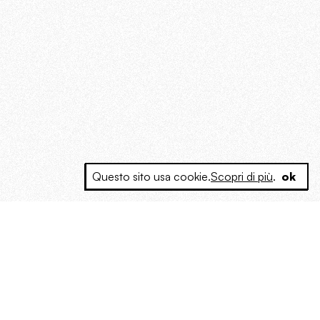
Questo sito usa cookie.
Scopri di più
.
ok
e a produrre contenuti esclusivi e inediti
posta le masse, spariglia le idee.