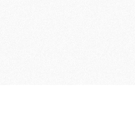
MAGOG è un gruppo editoriale
quotidiani, pubblica libri, o