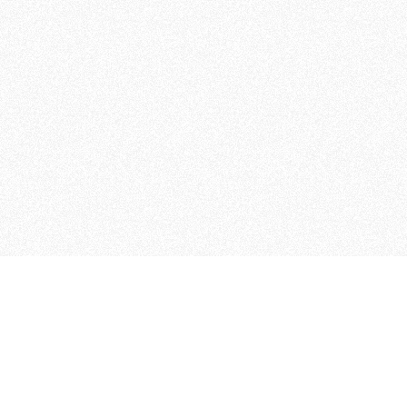
 che riunisce cinque testate giornalistiche, che oltr
rganizza eventi di vario genere, smuove le coscienze, s