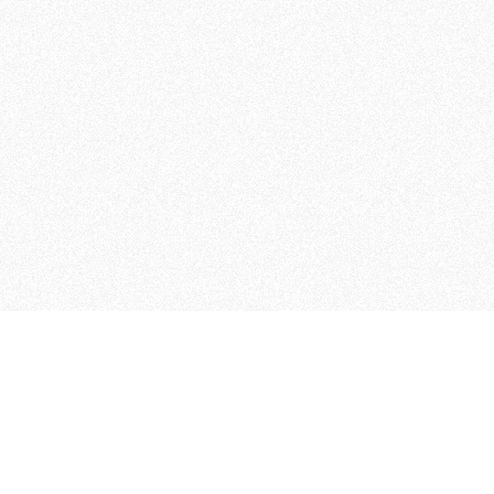
MAGOG è un gruppo editoriale
quotidiani, pubblica libri, o