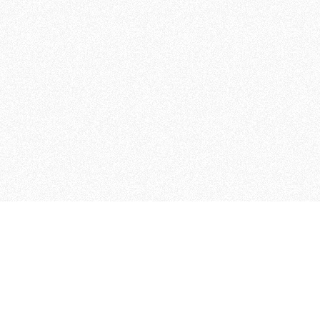
 che riunisce cinque testate giornalistiche, che oltr
rganizza eventi di vario genere, smuove le coscienze, s