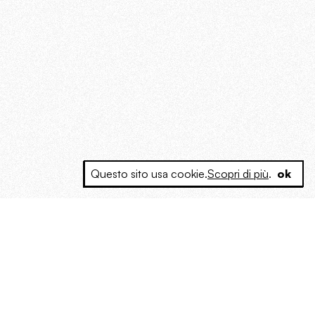
Questo sito usa cookie.
Scopri di più
.
ok
e a produrre contenuti esclusivi e inediti
posta le masse, spariglia le idee.