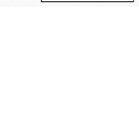
MAGOG è un gruppo editoriale che
riunisce cinque testate giornalistiche, che
oltre a produrre contenuti esclusivi e
inediti quotidiani, pubblica libri, organizza
eventi di vario genere, smuove le
coscienze, sposta le masse, spariglia le
idee.
“Vide uomini che divoravano
altri uomini” – o della ricerca
dell’armonia