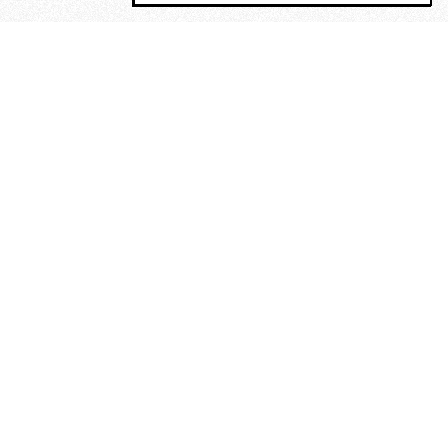
MAGOG è un gruppo editoriale che
riunisce cinque testate giornalistiche, che
oltre a produrre contenuti esclusivi e
inediti quotidiani, pubblica libri, organizza
eventi di vario genere, smuove le
coscienze, sposta le masse, spariglia le
idee.
“Scrivere è dare un senso al
soffrire”. Alchimia di Alejandra
Pizarnik