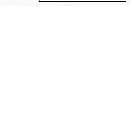
MAGOG è un gruppo editoriale che
riunisce cinque testate giornalistiche, che
oltre a produrre contenuti esclusivi e
inediti quotidiani, pubblica libri, organizza
eventi di vario genere, smuove le
coscienze, sposta le masse, spariglia le
idee.
“Scrivere è dare un senso al
soffrire”. Alchimia di Alejandra
Pizarnik