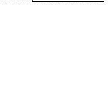
MAGOG è un gruppo editoriale che
riunisce cinque testate giornalistiche, che
oltre a produrre contenuti esclusivi e
inediti quotidiani, pubblica libri, organizza
eventi di vario genere, smuove le
coscienze, sposta le masse, spariglia le
idee.
“Scrivere è dare un senso al
soffrire”. Alchimia di Alejandra
Pizarnik