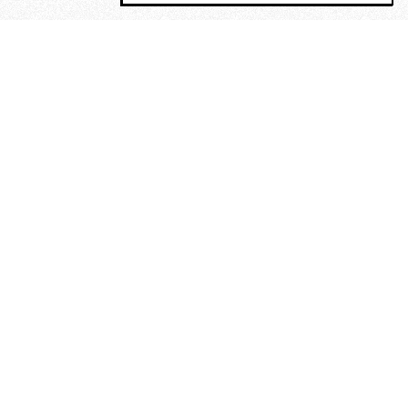
MAGOG è un gruppo editoriale che
riunisce cinque testate giornalistiche, che
oltre a produrre contenuti esclusivi e
inediti quotidiani, pubblica libri, organizza
eventi di vario genere, smuove le
coscienze, sposta le masse, spariglia le
idee.
La solitudine di Faulkner.
Dialogo con Francesco Baucia