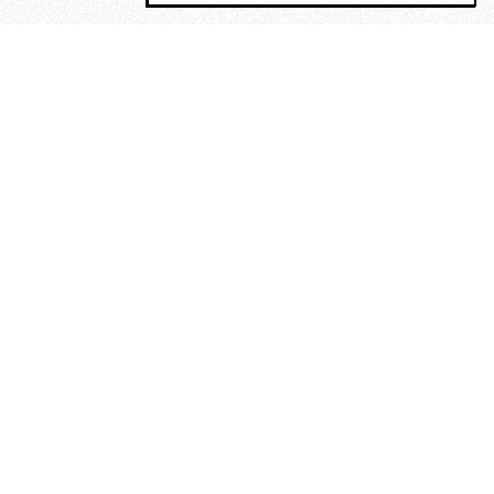
MAGOG è un gruppo editoriale che
riunisce cinque testate giornalistiche, che
oltre a produrre contenuti esclusivi e
inediti quotidiani, pubblica libri, organizza
eventi di vario genere, smuove le
coscienze, sposta le masse, spariglia le
idee.
Era lui?